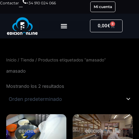
Ir
Contactar
+34 910 024 066
Mi cuenta
al
contenido
0
Carrito
0,00
€
Inicio
/
Tienda
/ Productos etiquetados “amasado”
amasado
Mostrando los 2 resultados