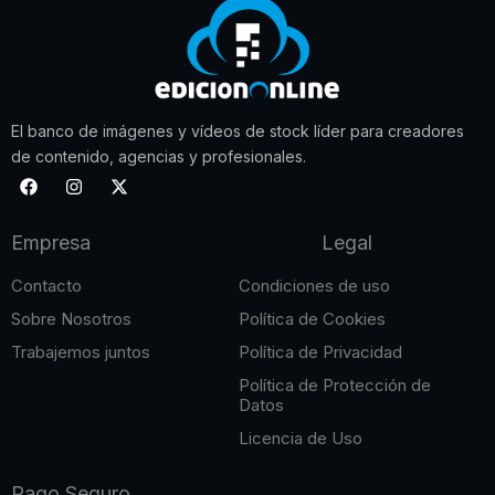
El banco de imágenes y vídeos de stock líder para creadores
de contenido, agencias y profesionales.
F
I
X
a
n
-
c
s
t
e
t
w
Empresa
Legal
b
a
i
o
g
t
o
r
t
Contacto
Condiciones de uso
k
a
e
m
r
Sobre Nosotros
Política de Cookies
Trabajemos juntos
Política de Privacidad
Política de Protección de
Datos
Licencia de Uso
Pago Seguro