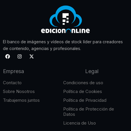
El banco de imágenes y vídeos de stock líder para creadores
de contenido, agencias y profesionales.
F
I
X
a
n
-
c
s
t
e
t
w
Empresa
Legal
b
a
i
o
g
t
o
r
t
Contacto
Condiciones de uso
k
a
e
m
r
Sobre Nosotros
Política de Cookies
Trabajemos juntos
Política de Privacidad
Política de Protección de
Datos
Licencia de Uso