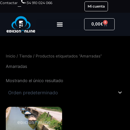
Ir
Contactar
+34 910 024 066
Mi cuenta
al
contenido
0
Carrito
0,00
€
Inicio
/
Tienda
/ Productos etiquetados “Amarradas”
Amarradas
Mostrando el único resultado