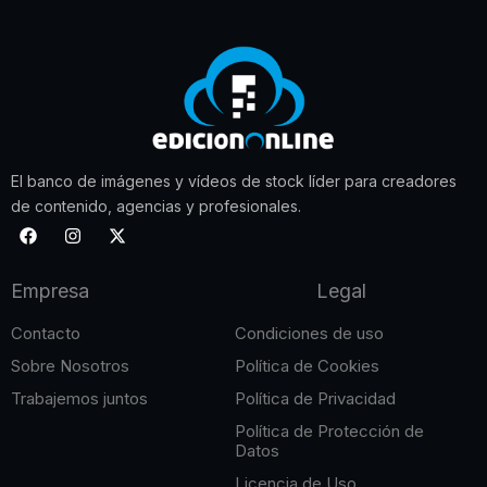
El banco de imágenes y vídeos de stock líder para creadores
de contenido, agencias y profesionales.
F
I
X
a
n
-
c
s
t
e
t
w
Empresa
Legal
b
a
i
o
g
t
o
r
t
Contacto
Condiciones de uso
k
a
e
m
r
Sobre Nosotros
Política de Cookies
Trabajemos juntos
Política de Privacidad
Política de Protección de
Datos
Licencia de Uso