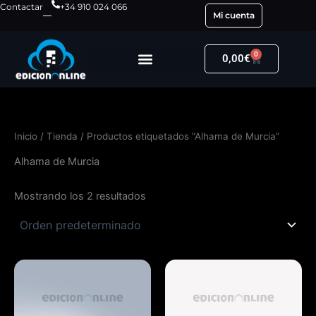
Ir
Contactar
+34 910 024 066
Mi cuenta
al
contenido
0
Carrito
0,00
€
Inicio
/
Tienda
/ Productos etiquetados “Alhama de Murcia”
Alhama de Murcia
Mostrando los 2 resultados