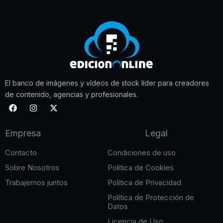
El banco de imágenes y vídeos de stock líder para creadores
de contenido, agencias y profesionales.
F
I
X
a
n
-
c
s
t
e
t
w
Empresa
Legal
b
a
i
o
g
t
o
r
t
Contacto
Condiciones de uso
k
a
e
m
r
Sobre Nosotros
Política de Cookies
Trabajemos juntos
Política de Privacidad
Política de Protección de
Datos
Licencia de Uso