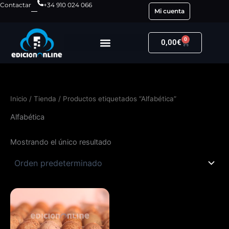
Ir
Contactar
+34 910 024 066
Mi cuenta
al
contenido
0
Carrito
0,00
€
Inicio
/
Tienda
/ Productos etiquetados “Alfabética”
Alfabética
Mostrando el único resultado