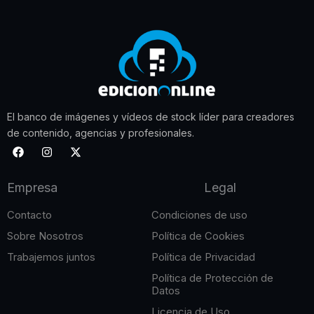
El banco de imágenes y vídeos de stock líder para creadores
de contenido, agencias y profesionales.
F
I
X
a
n
-
c
s
t
e
t
w
Empresa
Legal
b
a
i
o
g
t
o
r
t
Contacto
Condiciones de uso
k
a
e
m
r
Sobre Nosotros
Política de Cookies
Trabajemos juntos
Política de Privacidad
Política de Protección de
Datos
Licencia de Uso