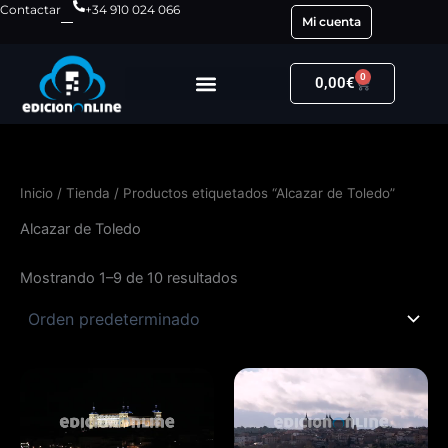
Ir
Contactar
+34 910 024 066
Mi cuenta
al
contenido
0
Carrito
0,00
€
Inicio
/
Tienda
/ Productos etiquetados “Alcazar de Toledo”
Alcazar de Toledo
Mostrando 1–9 de 10 resultados