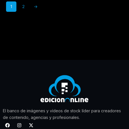
1
2
→
El banco de imágenes y vídeos de stock líder para creadores
de contenido, agencias y profesionales.
F
I
X
a
n
-