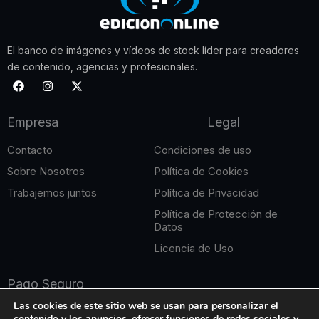
El banco de imágenes y vídeos de stock líder para creadores
de contenido, agencias y profesionales.
F
I
X
a
n
-
c
s
t
e
t
w
Empresa
Legal
b
a
i
o
g
t
o
r
t
Contacto
Condiciones de uso
k
a
e
m
r
Sobre Nosotros
Política de Cookies
Trabajemos juntos
Política de Privacidad
Política de Protección de
Datos
Licencia de Uso
Pago Seguro
Las cookies de este sitio web se usan para personalizar el
contenido y los anuncios, ofrecer funciones de redes sociales y