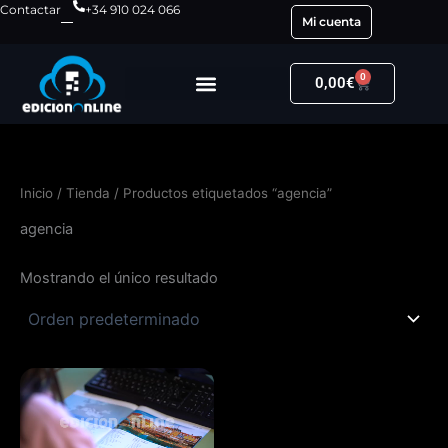
Ir
Contactar
+34 910 024 066
Mi cuenta
al
contenido
0
Carrito
0,00
€
Inicio
/
Tienda
/ Productos etiquetados “agencia”
agencia
Mostrando el único resultado