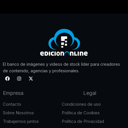
El banco de imágenes y vídeos de stock líder para creadores
de contenido, agencias y profesionales.
F
I
X
a
n
-
c
s
t
e
t
w
Empresa
Legal
b
a
i
o
g
t
o
r
t
Contacto
Condiciones de uso
k
a
e
m
r
Sobre Nosotros
Política de Cookies
Trabajemos juntos
Política de Privacidad