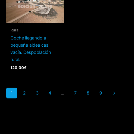
Rural
Coche llegando a
pequeña aldea casi
vacía. Despoblación
rural.
120,00
€
1
2
3
4
…
7
8
9
→