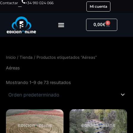
Ir
Contactar
+34 910 024 066
Mi cuenta
al
contenido
0
Carrito
0,00
€
Inicio
/
Tienda
/ Productos etiquetados “Aéreas”
Aéreas
Mostrando 1–9 de 73 resultados