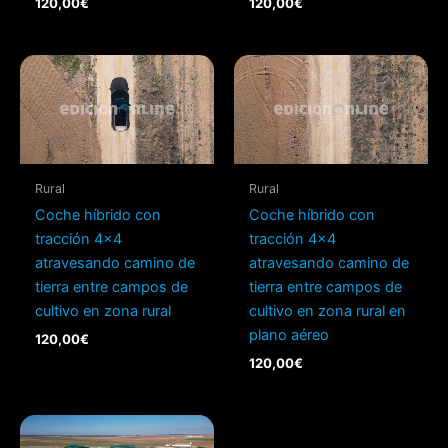
120,00
€
120,00
€
Rural
Rural
Coche híbrido con
Coche híbrido con
tracción 4×4
tracción 4×4
atravesando camino de
atravesando camino de
tierra entre campos de
tierra entre campos de
cultivo en zona rural
cultivo en zona rural en
plano aéreo
120,00
€
120,00
€