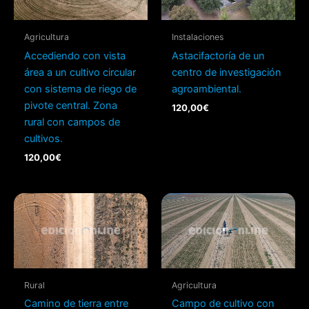
Agricultura
Instalaciones
Accediendo con vista
Astacifactoría de un
área a un cultivo circular
centro de investigación
con sistema de riego de
agroambiental.
pivote central. Zona
120,00
€
rural con campos de
cultivos.
120,00
€
Rural
Agricultura
Camino de tierra entre
Campo de cultivo con