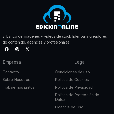
El banco de imágenes y vídeos de stock líder para creadores
de contenido, agencias y profesionales.
F
I
X
a
n
-
c
s
t
e
t
w
Empresa
Legal
b
a
i
o
g
t
o
r
t
Contacto
Condiciones de uso
k
a
e
m
r
Sobre Nosotros
Política de Cookies
Trabajemos juntos
Política de Privacidad
Política de Protección de
Datos
Licencia de Uso