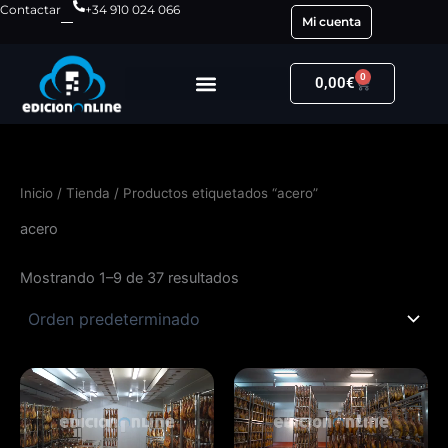
Ir
Contactar
+34 910 024 066
Mi cuenta
al
contenido
0
Carrito
0,00
€
Inicio
/
Tienda
/ Productos etiquetados “acero”
acero
Mostrando 1–9 de 37 resultados