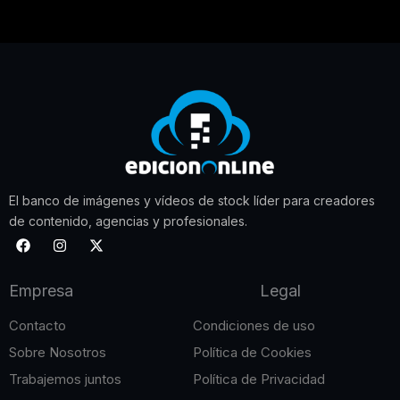
El banco de imágenes y vídeos de stock líder para creadores
de contenido, agencias y profesionales.
F
I
X
a
n
-
c
s
t
e
t
w
Empresa
Legal
b
a
i
o
g
t
o
r
t
Contacto
Condiciones de uso
k
a
e
m
r
Sobre Nosotros
Política de Cookies
Trabajemos juntos
Política de Privacidad