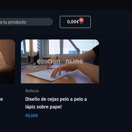
0
r
Carrito
0,00
€
Belleza
re
Diseño de cejas pelo a pelo a
lápiz sobre papel
92,00
€