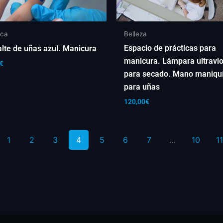
ica
Belleza
Espacio de prácticas para
lte de uñas azul. Manicura
manicura. Lámpara ultravio
€
para secado. Mano maniqu
para uñas
120,00
€
1
2
3
4
5
6
7
…
10
11