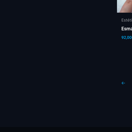
Estét
Esma
92,00
←