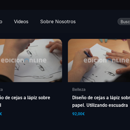
Busca
io
Videos
Sobre Nosotros
za
Belleza
ño de cejas a lápiz sobre
Diseño de cejas a lápiz sob
l
papel. Utilizando escuadra
€
92,00
€